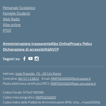
Personale Scolastico
Famiglie Studenti
Web Radio
Albo online
PTOF
Amministrazione trasparente
Albo Online
Privacy Policy
Dichiarazione di accessibilità
AVCP
Seguici su:
Indirizzo:
Viale Prassilla, 79 - 00124 Roma
Centralino:
06121123822
Email:
RMPS65000Q@istruzione.it
Posta elettronica certificata (PEC):
RMPS65000Q@pec.istruzione.it
Codice fiscale: 97040180586
Codice meccanografico:
RMPS65000Q
Codice Indice delle Pubbliche Amministrazioni (IPA): istsc_rmps65000q