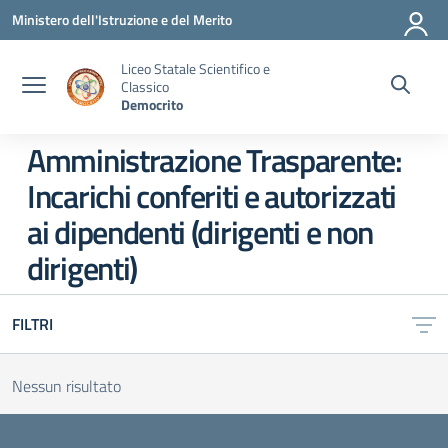
Vai ai contenuti
Vai al menu di navigazione
Vai al footer
Ministero dell'Istruzione e del Merito
Liceo Statale Scientifico e
Classico
Democrito
Amministrazione Trasparente:
Incarichi conferiti e autorizzati
ai dipendenti (dirigenti e non
dirigenti)
FILTRI
Nessun risultato