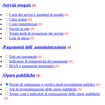
-Servizi erogati
(0)
Carta dei servizi e standard di qualità
(0)
Class action
(0)
Costi contabilizzati
(0)
Servizi in rete
(0)
Tempi medi di erogazione dei servizi
(0)
Liste di attesa
(0)
-Pagamenti dell' amministrazione
(0)
Dati sui pagamenti
(0)
Indicatore di tempestività dei pagamenti
(0)
IBAN e pagamenti informatici
(0)
-Opere pubbliche
(0)
Nuclei di valutazione e verifica degli investimenti pubblici
(0)
Atti di programmazione delle opere pubbliche
(0)
Tempi costi e indicatori di realizzazione delle opere pubbliche
(0)