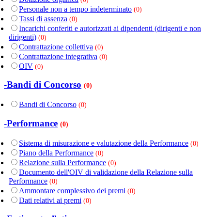
Personale non a tempo indeterminato
(0)
Tassi di assenza
(0)
Incarichi conferiti e autorizzati ai dipendenti (dirigenti e non
dirigenti)
(0)
Contrattazione collettiva
(0)
Contrattazione integrativa
(0)
OIV
(0)
-Bandi di Concorso
(0)
Bandi di Concorso
(0)
-Performance
(0)
Sistema di misurazione e valutazione della Performance
(0)
Piano della Performance
(0)
Relazione sulla Performance
(0)
Documento dell'OIV di validazione della Relazione sulla
Performance
(0)
Ammontare complessivo dei premi
(0)
Dati relativi ai premi
(0)