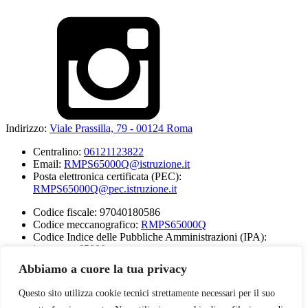
Indirizzo:
Viale Prassilla, 79 - 00124 Roma
Centralino:
06121123822
Email:
RMPS65000Q@istruzione.it
Posta elettronica certificata (PEC):
RMPS65000Q@pec.istruzione.it
Codice fiscale: 97040180586
Codice meccanografico:
RMPS65000Q
Codice Indice delle Pubbliche Amministrazioni (IPA):
istsc_rmps65000q
Codice unico di fatturazione (CUF): AAA3941
Abbiamo a cuore la tua privacy
Note legali
Questo sito utilizza cookie tecnici strettamente necessari per il suo
Obiettivi di Accessibilità