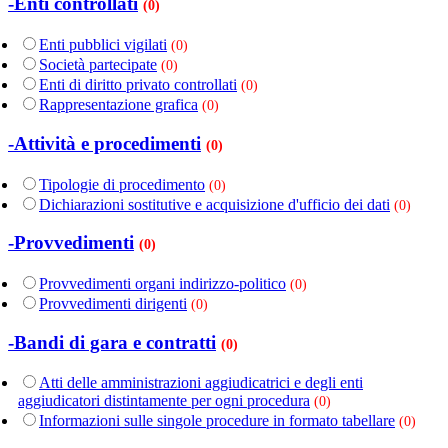
-Enti controllati
(0)
Enti pubblici vigilati
(0)
Società partecipate
(0)
Enti di diritto privato controllati
(0)
Rappresentazione grafica
(0)
-Attività e procedimenti
(0)
Tipologie di procedimento
(0)
Dichiarazioni sostitutive e acquisizione d'ufficio dei dati
(0)
-Provvedimenti
(0)
Provvedimenti organi indirizzo-politico
(0)
Provvedimenti dirigenti
(0)
-Bandi di gara e contratti
(0)
Atti delle amministrazioni aggiudicatrici e degli enti
aggiudicatori distintamente per ogni procedura
(0)
Informazioni sulle singole procedure in formato tabellare
(0)