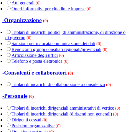
Atti generali
(0)
Oneri informativi per cittadini e imprese
(0)
-Organizzazione
(0)
Titolari di incarichi politici, di amministrazione, di direzione o
di governo
(0)
Sanzioni per mancata comunicazione dei dati
(0)
Rendiconti gruppi consiliari regionali/provinciali
(0)
Articolazione degli uffici
(0)
Telefono e posta elettronica
(0)
-Consulenti e collaboratori
(0)
Titolari di incarichi di collaborazione o consulenza
(0)
-Personale
(0)
Titolari di incarichi dirigenziali amministrativi di vertice
(0)
Titolari di incarichi dirigenziali (dirigenti non generali)
(0)
Dirigenti cessati
(0)
Posizioni organizzative
(0)
Dotazione organica
(0)