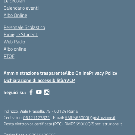
Le circolari
Calendario eventi
Albo Online
Personale Scolastico
Famiglie Studenti
Web Radio
Albo online
PTOF
Amministrazione trasparente
Albo Online
Privacy Policy
Dichiarazione di accessibilità
AVCP
Seguici su:
Indirizzo:
Viale Prassilla, 79 - 00124 Roma
Centralino:
06121123822
Email:
RMPS65000Q@istruzione.it
Posta elettronica certificata (PEC):
RMPS65000Q@pec.istruzione.it
Codice fiscale: 97040180586