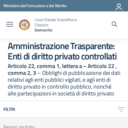
Vai ai contenuti
Vai al menu di navigazione
Vai al footer
Ministero dell'Istruzione e del Merito
Liceo Statale Scientifico e
Classico
Democrito
Amministrazione Trasparente:
Enti di diritto privato controllati
Articolo 22, comma 1, lettera a – Articolo 22 ,
comma 2, 3
– Obblighi di pubblicazione dei dati
relativi agli enti pubblici vigilati, e agli enti di
diritto privato in controllo pubblico, nonché
alle partecipazioni in società di diritto privato
FILTRI
Nessun risultato