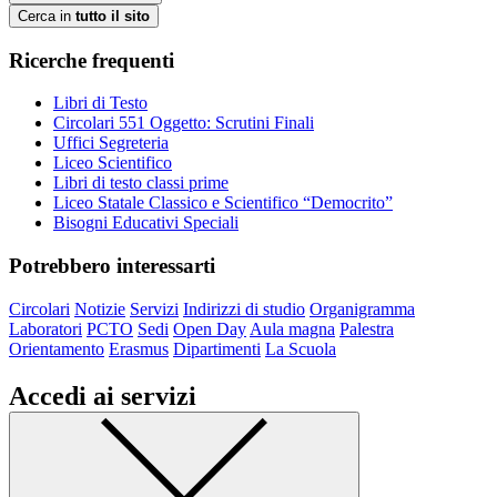
Cerca in
tutto il sito
Ricerche frequenti
Libri di Testo
Circolari 551 Oggetto: Scrutini Finali
Uffici Segreteria
Liceo Scientifico
Libri di testo classi prime
Liceo Statale Classico e Scientifico “Democrito”
Bisogni Educativi Speciali
Potrebbero interessarti
Circolari
Notizie
Servizi
Indirizzi di studio
Organigramma
Laboratori
PCTO
Sedi
Open Day
Aula magna
Palestra
Orientamento
Erasmus
Dipartimenti
La Scuola
Accedi ai servizi