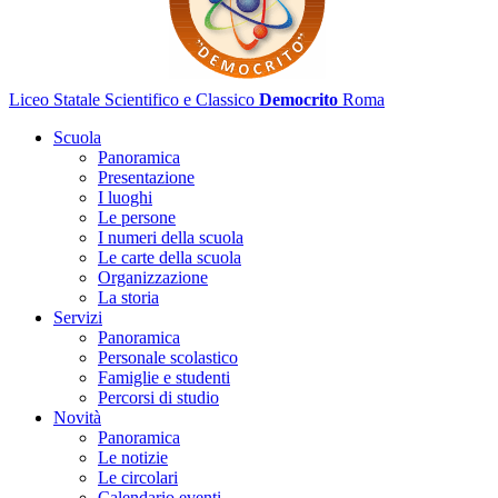
Liceo Statale Scientifico e Classico
Democrito
Roma
Scuola
Panoramica
Presentazione
I luoghi
Le persone
I numeri della scuola
Le carte della scuola
Organizzazione
La storia
Servizi
Panoramica
Personale scolastico
Famiglie e studenti
Percorsi di studio
Novità
Panoramica
Le notizie
Le circolari
Calendario eventi