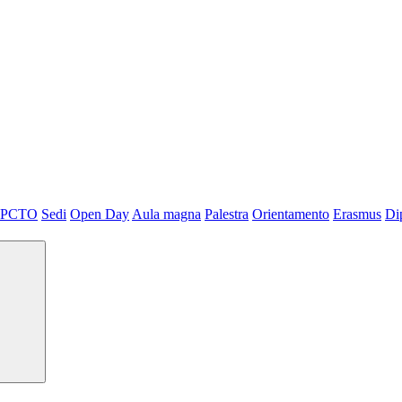
PCTO
Sedi
Open Day
Aula magna
Palestra
Orientamento
Erasmus
Di