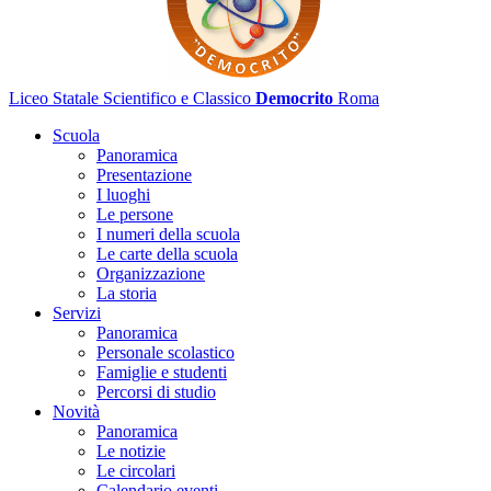
Liceo Statale Scientifico e Classico
Democrito
Roma
Scuola
Panoramica
Presentazione
I luoghi
Le persone
I numeri della scuola
Le carte della scuola
Organizzazione
La storia
Servizi
Panoramica
Personale scolastico
Famiglie e studenti
Percorsi di studio
Novità
Panoramica
Le notizie
Le circolari
Calendario eventi