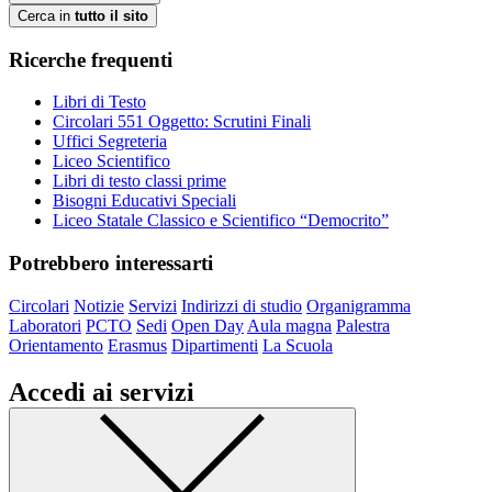
Cerca in
tutto il sito
Ricerche frequenti
Libri di Testo
Circolari 551 Oggetto: Scrutini Finali
Uffici Segreteria
Liceo Scientifico
Libri di testo classi prime
Bisogni Educativi Speciali
Liceo Statale Classico e Scientifico “Democrito”
Potrebbero interessarti
Circolari
Notizie
Servizi
Indirizzi di studio
Organigramma
Laboratori
PCTO
Sedi
Open Day
Aula magna
Palestra
Orientamento
Erasmus
Dipartimenti
La Scuola
Accedi ai servizi