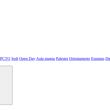
PCTO
Sedi
Open Day
Aula magna
Palestra
Orientamento
Erasmus
Di