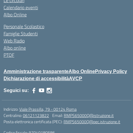
Le circolari
Calendario eventi
Albo Online
Personale Scolastico
Famiglie Studenti
Web Radio
Albo online
PTOF
Amministrazione trasparente
Albo Online
Privacy Policy
Dichiarazione di accessibilità
AVCP
Seguici su:
Indirizzo:
Viale Prassilla, 79 - 00124 Roma
Centralino:
06121123822
Email:
RMPS65000Q@istruzione.it
Posta elettronica certificata (PEC):
RMPS65000Q@pec.istruzione.it
Codice fiscale: 97040180586