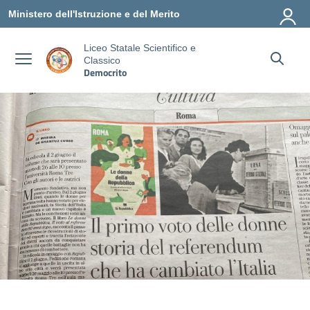
Vai ai contenuti
Vai al menu di navigazione
Vai al footer
Ministero dell'Istruzione e del Merito
Liceo Statale Scientifico e
Classico
Democrito