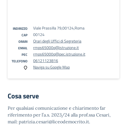
Viale Prassilla 79,00124,Roma
INDIRIZZO
00124
CAP
Orari degli Uffici di Segreteria
ORARI
rmps65000q@istruzione.it
EMAIL
rmps65000q@pec.istruzione.it
PEC
06121123816
TELEFONO
Naviga su Google Map
Cosa serve
Per qualsiasi comunicazione e chiarimento far
riferimento per l’a.s. 2023/24 alla prof.ssa Cesari,
mail: patrizia.cesari@liceodemocrito.it.