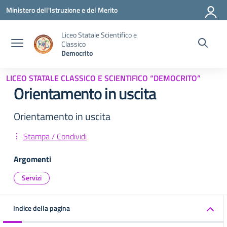
Vai ai contenuti
Vai al menu di navigazione
Vai al footer
Ministero dell'Istruzione e del Merito
Liceo Statale Scientifico e
Classico
Democrito
LICEO STATALE CLASSICO E SCIENTIFICO “DEMOCRITO”
Orientamento in uscita
Orientamento in uscita
Stampa / Condividi
Argomenti
Servizi
Indice della pagina