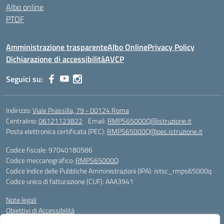
Albo online
PTOF
Amministrazione trasparente
Albo Online
Privacy Policy
Dichiarazione di accessibilità
AVCP
Seguici su:
Indirizzo:
Viale Prassilla, 79 - 00124 Roma
Centralino:
06121123822
Email:
RMPS65000Q@istruzione.it
Posta elettronica certificata (PEC):
RMPS65000Q@pec.istruzione.it
Codice fiscale: 97040180586
Codice meccanografico:
RMPS65000Q
Codice Indice delle Pubbliche Amministrazioni (IPA): istsc_rmps65000q
Codice unico di fatturazione (CUF): AAA3941
Note legali
Obiettivi di Accessibilità
Gli utenti possono segnalare eventuali casi di inaccessibilità ai contenuti