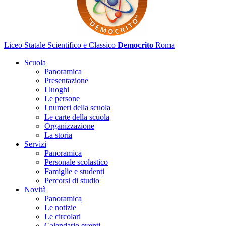
Liceo Statale Scientifico e Classico
Democrito
Roma
Scuola
Panoramica
Presentazione
I luoghi
Le persone
I numeri della scuola
Le carte della scuola
Organizzazione
La storia
Servizi
Panoramica
Personale scolastico
Famiglie e studenti
Percorsi di studio
Novità
Panoramica
Le notizie
Le circolari
Calendario eventi