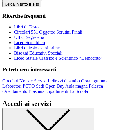
Cerca in
tutto il sito
Ricerche frequenti
Libri di Testo
Circolari 551 Oggetto: Scrutini Finali
Uffici Segreteria
Liceo Scientifico
Libri di testo classi prime
Bisogni Educativi Speciali
Liceo Statale Classico e Scientifico “Democrito”
Potrebbero interessarti
Circolari
Notizie
Servizi
Indirizzi di studio
Organigramma
Laboratori
PCTO
Sedi
Open Day
Aula magna
Palestra
Orientamento
Erasmus
Dipartimenti
La Scuola
Accedi ai servizi