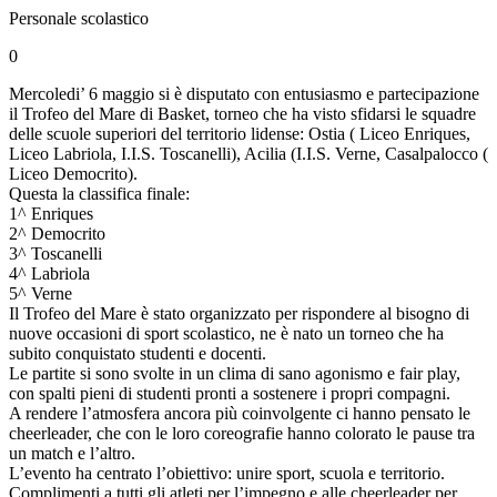
Personale scolastico
0
Mercoledi’ 6 maggio si è disputato con entusiasmo e partecipazione
il Trofeo del Mare di Basket, torneo che ha visto sfidarsi le squadre
delle scuole superiori del territorio lidense: Ostia ( Liceo Enriques,
Liceo Labriola, I.I.S. Toscanelli), Acilia (I.I.S. Verne, Casalpalocco (
Liceo Democrito).
Questa la classifica finale:
1^ Enriques
2^ Democrito
3^ Toscanelli
4^ Labriola
5^ Verne
Il Trofeo del Mare è stato organizzato per rispondere al bisogno di
nuove occasioni di sport scolastico, ne è nato un torneo che ha
subito conquistato studenti e docenti.
Le partite si sono svolte in un clima di sano agonismo e fair play,
con spalti pieni di studenti pronti a sostenere i propri compagni.
A rendere l’atmosfera ancora più coinvolgente ci hanno pensato le
cheerleader, che con le loro coreografie hanno colorato le pause tra
un match e l’altro.
L’evento ha centrato l’obiettivo: unire sport, scuola e territorio.
Complimenti a tutti gli atleti per l’impegno e alle cheerleader per