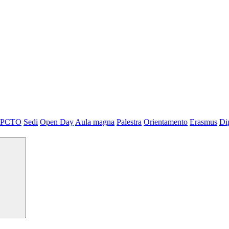
PCTO
Sedi
Open Day
Aula magna
Palestra
Orientamento
Erasmus
Di