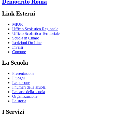
Democrito
Roma
Link Esterni
MIUR
Ufficio Scolastico Regionale
Ufficio Scolastico Territoriale
Scuola in Chiaro
Iscrizioni On Line
Invalsi
Comune
La Scuola
Presentazione
I luoghi
Le persone
I numeri della scuola
Le carte della scuola
Organizzazione
La storia
I Servizi