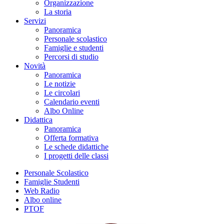
Organizzazione
La storia
Servizi
Panoramica
Personale scolastico
Famiglie e studenti
Percorsi di studio
Novità
Panoramica
Le notizie
Le circolari
Calendario eventi
Albo Online
Didattica
Panoramica
Offerta formativa
Le schede didattiche
I progetti delle classi
Personale Scolastico
Famiglie Studenti
Web Radio
Albo online
PTOF