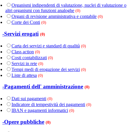
Organismi indipendenti di valutazione, nuclei di valutazione o
altri organismi con funzioni analoghe
(0)
Organi di revisione amministrativa e contabile
(0)
Corte dei Conti
(0)
-Servizi erogati
(0)
Carta dei servizi e standard di qualità
(0)
Class action
(0)
Costi contabilizzati
(0)
Servizi in rete
(0)
Tempi medi di erogazione dei servizi
(0)
Liste di attesa
(0)
-Pagamenti dell' amministrazione
(0)
Dati sui pagamenti
(0)
Indicatore di tempestività dei pagamenti
(0)
IBAN e pagamenti informatici
(0)
-Opere pubbliche
(0)