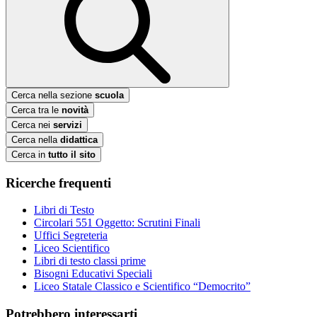
Cerca nella sezione
scuola
Cerca tra le
novità
Cerca nei
servizi
Cerca nella
didattica
Cerca in
tutto il sito
Ricerche frequenti
Libri di Testo
Circolari 551 Oggetto: Scrutini Finali
Uffici Segreteria
Liceo Scientifico
Libri di testo classi prime
Bisogni Educativi Speciali
Liceo Statale Classico e Scientifico “Democrito”
Potrebbero interessarti