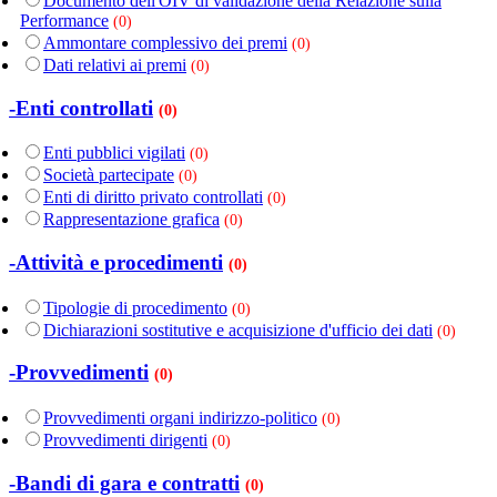
Documento dell'OIV di validazione della Relazione sulla
Performance
(0)
Ammontare complessivo dei premi
(0)
Dati relativi ai premi
(0)
-Enti controllati
(0)
Enti pubblici vigilati
(0)
Società partecipate
(0)
Enti di diritto privato controllati
(0)
Rappresentazione grafica
(0)
-Attività e procedimenti
(0)
Tipologie di procedimento
(0)
Dichiarazioni sostitutive e acquisizione d'ufficio dei dati
(0)
-Provvedimenti
(0)
Provvedimenti organi indirizzo-politico
(0)
Provvedimenti dirigenti
(0)
-Bandi di gara e contratti
(0)