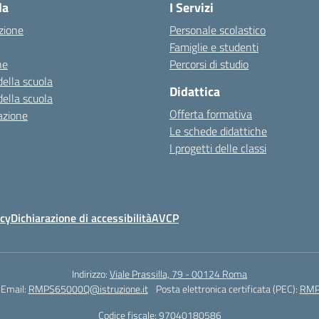
la
I Servizi
zione
Personale scolastico
Famiglie e studenti
ne
Percorsi di studio
della scuola
Didattica
della scuola
Offerta formativa
azione
Le schede didattiche
I progetti delle classi
icy
Dichiarazione di accessibilità
AVCP
Indirizzo:
Viale Prassilla, 79 - 00124 Roma
Email:
RMPS65000Q@istruzione.it
Posta elettronica certificata (PEC):
RMPS
Codice fiscale: 97040180586