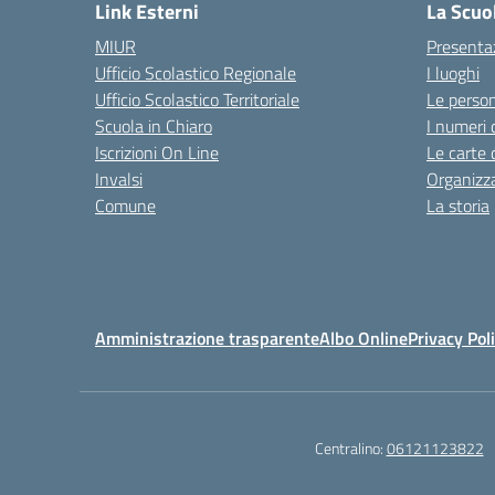
Link Esterni
La Scuo
MIUR
Presenta
Ufficio Scolastico Regionale
I luoghi
Ufficio Scolastico Territoriale
Le perso
Scuola in Chiaro
I numeri 
Iscrizioni On Line
Le carte 
Invalsi
Organizz
Comune
La storia
Amministrazione trasparente
Albo Online
Privacy Pol
Centralino:
06121123822