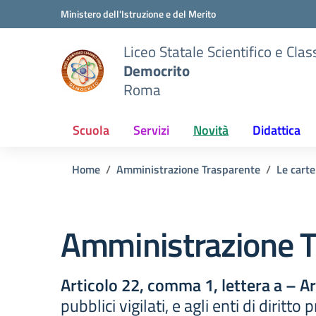
Vai ai contenuti
Vai al menu di navigazione
Vai al footer
Ministero dell'Istruzione e del Merito
Liceo Statale Scientifico e Clas
Democrito
Roma
Scuola
Servizi
Novità
Didattica
Home
Amministrazione Trasparente
Le carte
Amministrazione T
Articolo 22, comma 1, lettera a – A
pubblici vigilati, e agli enti di diritt