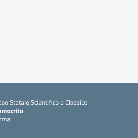
ceo Statale Scientifico e Classico
emocrito
oma