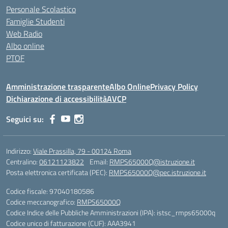
Personale Scolastico
Famiglie Studenti
Web Radio
Albo online
PTOF
Amministrazione trasparente
Albo Online
Privacy Policy
Dichiarazione di accessibilità
AVCP
Seguici su:
Indirizzo:
Viale Prassilla, 79 - 00124 Roma
Centralino:
06121123822
Email:
RMPS65000Q@istruzione.it
Posta elettronica certificata (PEC):
RMPS65000Q@pec.istruzione.it
Codice fiscale: 97040180586
Codice meccanografico:
RMPS65000Q
Codice Indice delle Pubbliche Amministrazioni (IPA): istsc_rmps65000q
Codice unico di fatturazione (CUF): AAA3941