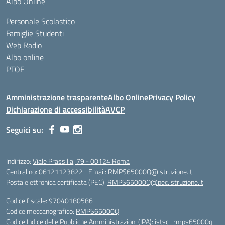
Albo Online
Personale Scolastico
Famiglie Studenti
Web Radio
Albo online
PTOF
Amministrazione trasparente
Albo Online
Privacy Policy
Dichiarazione di accessibilità
AVCP
Seguici su:
Indirizzo:
Viale Prassilla, 79 - 00124 Roma
Centralino:
06121123822
Email:
RMPS65000Q@istruzione.it
Posta elettronica certificata (PEC):
RMPS65000Q@pec.istruzione.it
Codice fiscale: 97040180586
Codice meccanografico:
RMPS65000Q
Codice Indice delle Pubbliche Amministrazioni (IPA): istsc_rmps65000q