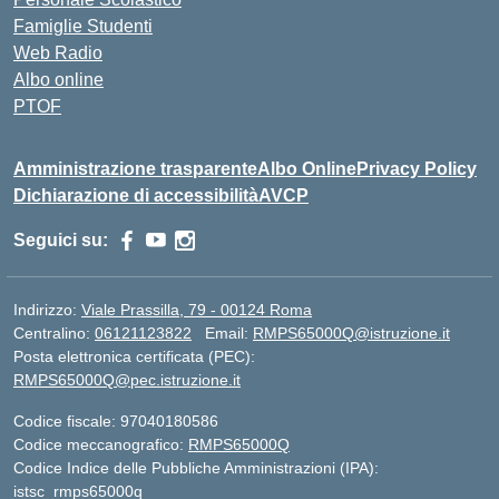
Famiglie Studenti
Web Radio
Albo online
PTOF
Amministrazione trasparente
Albo Online
Privacy Policy
Dichiarazione di accessibilità
AVCP
Seguici su:
Indirizzo:
Viale Prassilla, 79 - 00124 Roma
Centralino:
06121123822
Email:
RMPS65000Q@istruzione.it
Posta elettronica certificata (PEC):
RMPS65000Q@pec.istruzione.it
Codice fiscale: 97040180586
Codice meccanografico:
RMPS65000Q
Codice Indice delle Pubbliche Amministrazioni (IPA):
istsc_rmps65000q