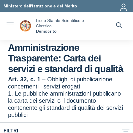
Vai ai contenuti
Vai al menu di navigazione
Vai al footer
Ministero dell'Istruzione e del Merito
Liceo Statale Scientifico e
Classico
Democrito
Amministrazione
Trasparente:
Carta dei
servizi e standard di qualità
Art. 32, c. 1
– Obblighi di pubblicazione
concernenti i servizi erogati
1. Le pubbliche amministrazioni pubblicano
la carta dei servizi o il documento
contenente gli standard di qualità dei servizi
pubblici
FILTRI