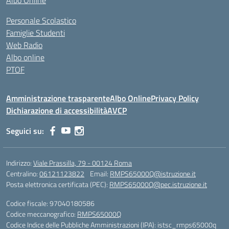
Albo Online
Personale Scolastico
Famiglie Studenti
Web Radio
Albo online
PTOF
Amministrazione trasparente
Albo Online
Privacy Policy
Dichiarazione di accessibilità
AVCP
Seguici su:
Indirizzo:
Viale Prassilla, 79 - 00124 Roma
Centralino:
06121123822
Email:
RMPS65000Q@istruzione.it
Posta elettronica certificata (PEC):
RMPS65000Q@pec.istruzione.it
Codice fiscale: 97040180586
Codice meccanografico:
RMPS65000Q
Codice Indice delle Pubbliche Amministrazioni (IPA): istsc_rmps65000q