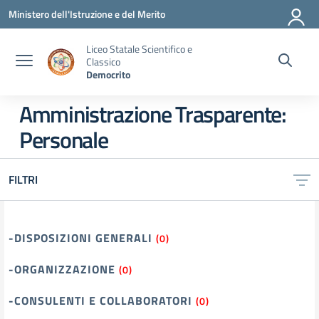
Vai ai contenuti
Vai al menu di navigazione
Vai al footer
Ministero dell'Istruzione e del Merito
Liceo Statale Scientifico e
Classico
Democrito
Amministrazione Trasparente:
Personale
FILTRI
-DISPOSIZIONI GENERALI
(0)
-ORGANIZZAZIONE
(0)
-CONSULENTI E COLLABORATORI
(0)