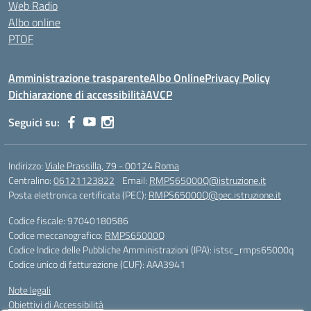
Web Radio
Albo online
PTOF
Amministrazione trasparente
Albo Online
Privacy Policy
Dichiarazione di accessibilità
AVCP
Seguici su:
Indirizzo:
Viale Prassilla, 79 - 00124 Roma
Centralino:
06121123822
Email:
RMPS65000Q@istruzione.it
Posta elettronica certificata (PEC):
RMPS65000Q@pec.istruzione.it
Codice fiscale: 97040180586
Codice meccanografico:
RMPS65000Q
Codice Indice delle Pubbliche Amministrazioni (IPA): istsc_rmps65000q
Codice unico di fatturazione (CUF): AAA3941
Note legali
Obiettivi di Accessibilità