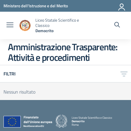
Vai ai contenuti
Vai al menu di navigazione
Vai al footer
Ministero dell'Istruzione e del Merito
Liceo Statale Scientifico e
Classico
Democrito
Amministrazione Trasparente:
Attività e procedimenti
FILTRI
Nessun risultato
Liceo Statale Scientifico e Classico
Democrito
Roma