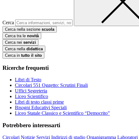
Cerca
Cerca nella sezione
scuola
Cerca tra le
novità
Cerca nei
servizi
Cerca nella
didattica
Cerca in
tutto il sito
Ricerche frequenti
Libri di Testo
Circolari 551 Oggetto: Scrutini Finali
Uffici Segreteria
Liceo Scientifico
Libri di testo classi prime
Bisogni Educativi Speciali
Liceo Statale Classico e Scientifico “Democrito”
Potrebbero interessarti
Circolari
Notizie
Servizi
Indirizzi di studio
Organigramma
Laboratori