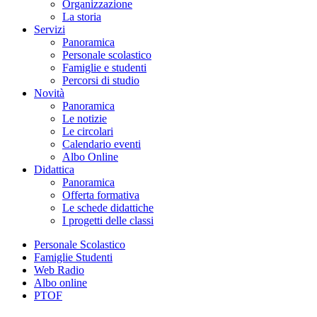
Organizzazione
La storia
Servizi
Panoramica
Personale scolastico
Famiglie e studenti
Percorsi di studio
Novità
Panoramica
Le notizie
Le circolari
Calendario eventi
Albo Online
Didattica
Panoramica
Offerta formativa
Le schede didattiche
I progetti delle classi
Personale Scolastico
Famiglie Studenti
Web Radio
Albo online
PTOF