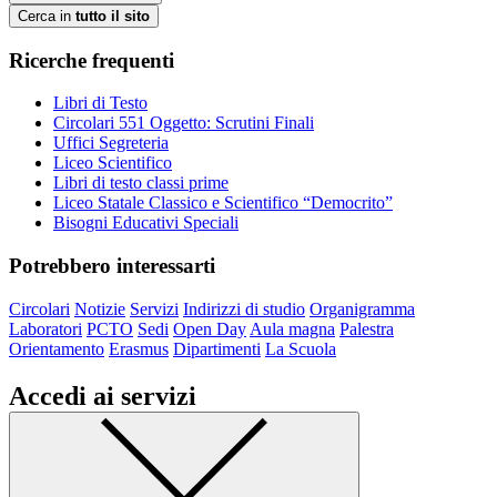
Cerca in
tutto il sito
Ricerche frequenti
Libri di Testo
Circolari 551 Oggetto: Scrutini Finali
Uffici Segreteria
Liceo Scientifico
Libri di testo classi prime
Liceo Statale Classico e Scientifico “Democrito”
Bisogni Educativi Speciali
Potrebbero interessarti
Circolari
Notizie
Servizi
Indirizzi di studio
Organigramma
Laboratori
PCTO
Sedi
Open Day
Aula magna
Palestra
Orientamento
Erasmus
Dipartimenti
La Scuola
Accedi ai servizi