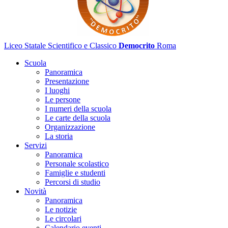
Liceo Statale Scientifico e Classico
Democrito
Roma
Scuola
Panoramica
Presentazione
I luoghi
Le persone
I numeri della scuola
Le carte della scuola
Organizzazione
La storia
Servizi
Panoramica
Personale scolastico
Famiglie e studenti
Percorsi di studio
Novità
Panoramica
Le notizie
Le circolari
Calendario eventi