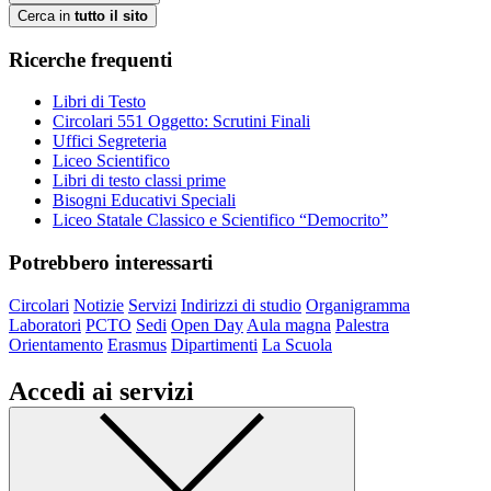
Cerca in
tutto il sito
Ricerche frequenti
Libri di Testo
Circolari 551 Oggetto: Scrutini Finali
Uffici Segreteria
Liceo Scientifico
Libri di testo classi prime
Bisogni Educativi Speciali
Liceo Statale Classico e Scientifico “Democrito”
Potrebbero interessarti
Circolari
Notizie
Servizi
Indirizzi di studio
Organigramma
Laboratori
PCTO
Sedi
Open Day
Aula magna
Palestra
Orientamento
Erasmus
Dipartimenti
La Scuola
Accedi ai servizi