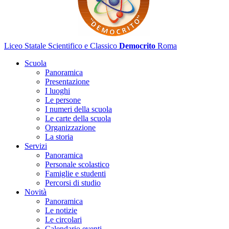
Liceo Statale Scientifico e Classico
Democrito
Roma
Scuola
Panoramica
Presentazione
I luoghi
Le persone
I numeri della scuola
Le carte della scuola
Organizzazione
La storia
Servizi
Panoramica
Personale scolastico
Famiglie e studenti
Percorsi di studio
Novità
Panoramica
Le notizie
Le circolari
Calendario eventi