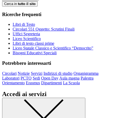
Cerca in
tutto il sito
Ricerche frequenti
Libri di Testo
Circolari 551 Oggetto: Scrutini Finali
Uffici Segreteria
Liceo Scientifico
Libri di testo classi prime
Liceo Statale Classico e Scientifico “Democrito”
Bisogni Educativi Speciali
Potrebbero interessarti
Circolari
Notizie
Servizi
Indirizzi di studio
Organigramma
Laboratori
PCTO
Sedi
Open Day
Aula magna
Palestra
Orientamento
Erasmus
Dipartimenti
La Scuola
Accedi ai servizi