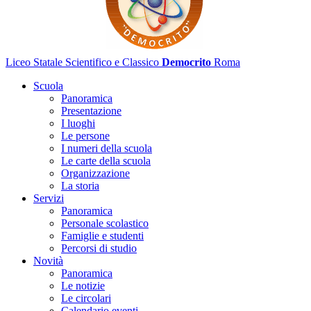
Liceo Statale Scientifico e Classico
Democrito
Roma
Scuola
Panoramica
Presentazione
I luoghi
Le persone
I numeri della scuola
Le carte della scuola
Organizzazione
La storia
Servizi
Panoramica
Personale scolastico
Famiglie e studenti
Percorsi di studio
Novità
Panoramica
Le notizie
Le circolari
Calendario eventi