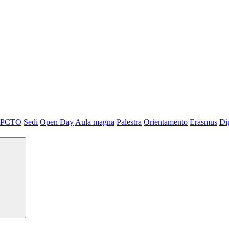
PCTO
Sedi
Open Day
Aula magna
Palestra
Orientamento
Erasmus
Di