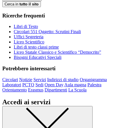
Cerca in
tutto il sito
Ricerche frequenti
Libri di Testo
Circolari 551 Oggetto: Scrutini Finali
Uffici Segreteria
Liceo Scientifico
Libri di testo classi prime
Liceo Statale Classico e Scientifico “Democrito”
Bisogni Educativi Speciali
Potrebbero interessarti
Circolari
Notizie
Servizi
Indirizzi di studio
Organigramma
Laboratori
PCTO
Sedi
Open Day
Aula magna
Palestra
Orientamento
Erasmus
Dipartimenti
La Scuola
Accedi ai servizi