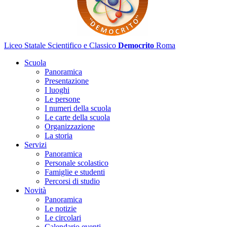
Liceo Statale Scientifico e Classico
Democrito
Roma
Scuola
Panoramica
Presentazione
I luoghi
Le persone
I numeri della scuola
Le carte della scuola
Organizzazione
La storia
Servizi
Panoramica
Personale scolastico
Famiglie e studenti
Percorsi di studio
Novità
Panoramica
Le notizie
Le circolari
Calendario eventi