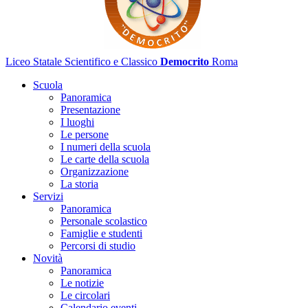
Liceo Statale Scientifico e Classico
Democrito
Roma
Scuola
Panoramica
Presentazione
I luoghi
Le persone
I numeri della scuola
Le carte della scuola
Organizzazione
La storia
Servizi
Panoramica
Personale scolastico
Famiglie e studenti
Percorsi di studio
Novità
Panoramica
Le notizie
Le circolari
Calendario eventi