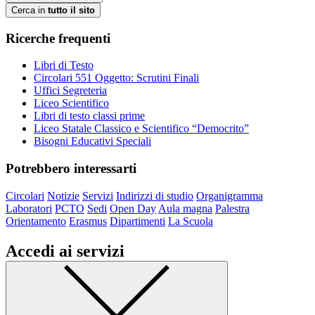
Cerca in
tutto il sito
Ricerche frequenti
Libri di Testo
Circolari 551 Oggetto: Scrutini Finali
Uffici Segreteria
Liceo Scientifico
Libri di testo classi prime
Liceo Statale Classico e Scientifico “Democrito”
Bisogni Educativi Speciali
Potrebbero interessarti
Circolari
Notizie
Servizi
Indirizzi di studio
Organigramma
Laboratori
PCTO
Sedi
Open Day
Aula magna
Palestra
Orientamento
Erasmus
Dipartimenti
La Scuola
Accedi ai servizi