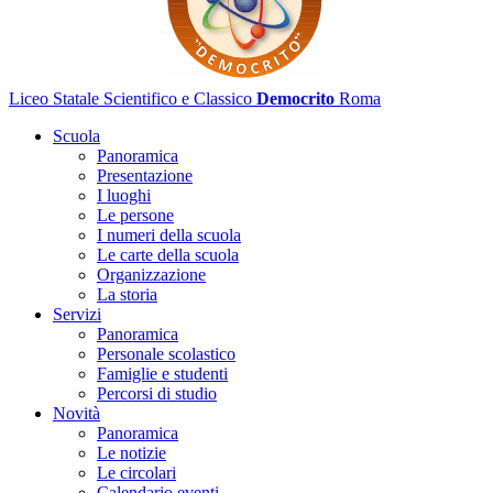
Liceo Statale Scientifico e Classico
Democrito
Roma
Scuola
Panoramica
Presentazione
I luoghi
Le persone
I numeri della scuola
Le carte della scuola
Organizzazione
La storia
Servizi
Panoramica
Personale scolastico
Famiglie e studenti
Percorsi di studio
Novità
Panoramica
Le notizie
Le circolari
Calendario eventi