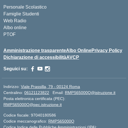
Personale Scolastico
Famiglie Studenti
Web Radio
Albo online
PTOF
Amministrazione trasparente
Albo Online
Privacy Policy
Dichiarazione di accessibilità
AVCP
Seguici su:
Indirizzo:
Viale Prassilla, 79 - 00124 Roma
Centralino:
06121123822
Email:
RMPS65000Q@istruzione.it
Posta elettronica certificata (PEC):
RMPS65000Q@pec.istruzione.it
Codice fiscale: 97040180586
Codice meccanografico:
RMPS65000Q
Codice Indice delle Pubbliche Amministrazioni (IPA):