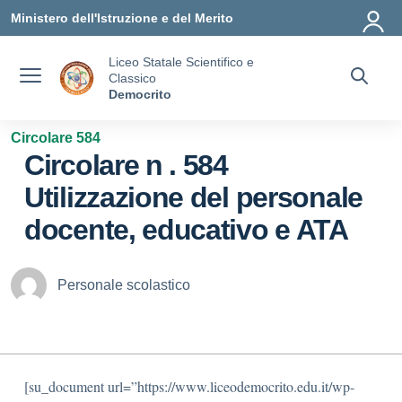
Vai ai contenuti
Vai al menu di navigazione
Vai al footer
Ministero dell'Istruzione e del Merito
Liceo Statale Scientifico e
Classico
Democrito
Circolare 584
Circolare n . 584
Utilizzazione del personale
docente, educativo e ATA
Personale scolastico
[su_document url=”https://www.liceodemocrito.edu.it/wp-