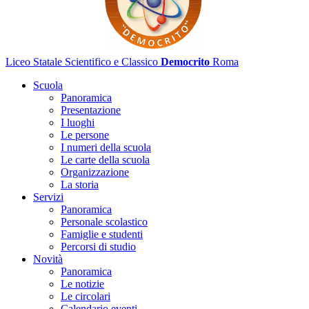
Liceo Statale Scientifico e Classico
Democrito
Roma
Scuola
Panoramica
Presentazione
I luoghi
Le persone
I numeri della scuola
Le carte della scuola
Organizzazione
La storia
Servizi
Panoramica
Personale scolastico
Famiglie e studenti
Percorsi di studio
Novità
Panoramica
Le notizie
Le circolari
Calendario eventi