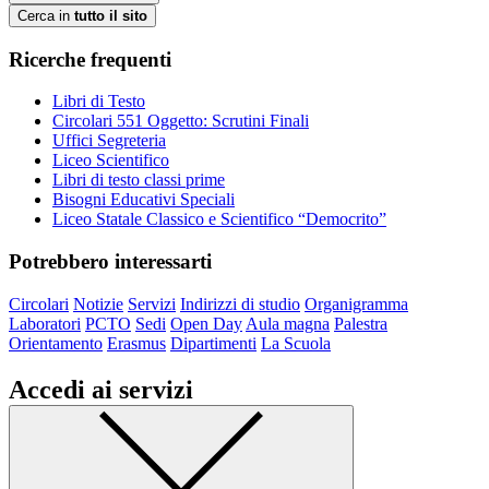
Cerca in
tutto il sito
Ricerche frequenti
Libri di Testo
Circolari 551 Oggetto: Scrutini Finali
Uffici Segreteria
Liceo Scientifico
Libri di testo classi prime
Bisogni Educativi Speciali
Liceo Statale Classico e Scientifico “Democrito”
Potrebbero interessarti
Circolari
Notizie
Servizi
Indirizzi di studio
Organigramma
Laboratori
PCTO
Sedi
Open Day
Aula magna
Palestra
Orientamento
Erasmus
Dipartimenti
La Scuola
Accedi ai servizi