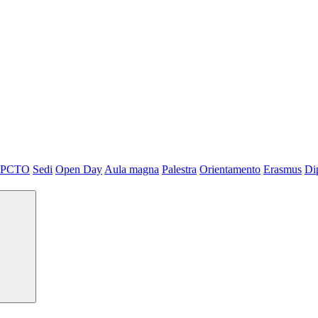
PCTO
Sedi
Open Day
Aula magna
Palestra
Orientamento
Erasmus
Di