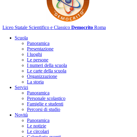
Liceo Statale Scientifico e Classico
Democrito
Roma
Scuola
Panoramica
Presentazione
I luoghi
Le persone
I numeri della scuola
Le carte della scuola
Organizzazione
La storia
Servizi
Panoramica
Personale scolastico
Famiglie e studenti
Percorsi di studio
Novità
Panoramica
Le notizie
Le circolari
Calendario eventi