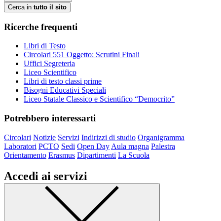
Cerca in
tutto il sito
Ricerche frequenti
Libri di Testo
Circolari 551 Oggetto: Scrutini Finali
Uffici Segreteria
Liceo Scientifico
Libri di testo classi prime
Bisogni Educativi Speciali
Liceo Statale Classico e Scientifico “Democrito”
Potrebbero interessarti
Circolari
Notizie
Servizi
Indirizzi di studio
Organigramma
Laboratori
PCTO
Sedi
Open Day
Aula magna
Palestra
Orientamento
Erasmus
Dipartimenti
La Scuola
Accedi ai servizi