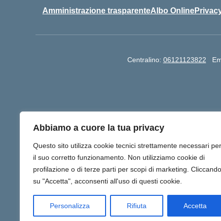
Amministrazione trasparente
Albo Online
Privacy
Centralino:
06121123822
Em
Abbiamo a cuore la tua privacy
Questo sito utilizza cookie tecnici strettamente necessari pe
Gli utenti possono segnalare eventuali casi di inacces
il suo corretto funzionamento. Non utilizziamo cookie di
profilazione o di terze parti per scopi di marketing. Cliccand
su "Accetta", acconsenti all'uso di questi cookie.
Personalizza
Rifiuta
Accetta