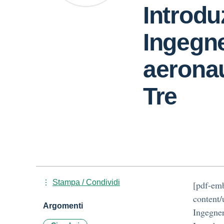
Introduz
Ingegne
aerona
Tre
Stampa / Condividi
[pdf-emb
content/
Argomenti
Ingegner