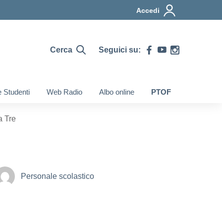
Accedi
Cerca
Seguici su:
e Studenti
Web Radio
Albo online
PTOF
a Tre
Personale scolastico