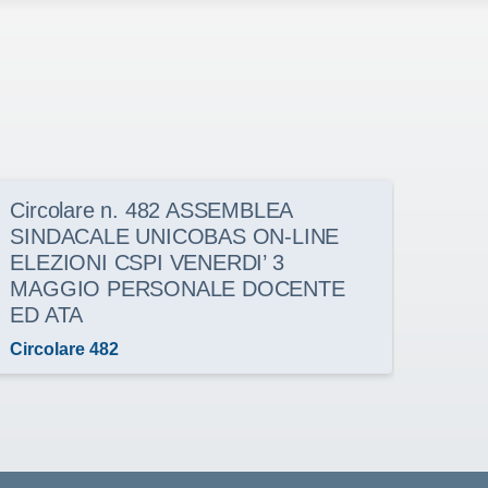
Circolare n. 482 ASSEMBLEA
Circ
SINDACALE UNICOBAS ON-LINE
Conv
ELEZIONI CSPI VENERDI’ 3
Regi
MAGGIO PERSONALE DOCENTE
pers
ED ATA
Circo
Circolare 482