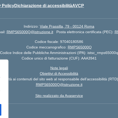
 Policy
Dichiarazione di accessibilità
AVCP
Indirizzo:
Viale Prassilla, 79 - 00124 Roma
ail:
RMPS65000Q@istruzione.it
Posta elettronica certificata (PEC):
R
Codice fiscale: 97040180586
Codice meccanografico:
RMPS65000Q
Codice Indice delle Pubbliche Amministrazioni (IPA): istsc_rmps65000q
Codice unico di fatturazione (CUF): AAA3941
Note legali
Obiettivi di Accessibilità
r
sibilità ai contenuti del sito web al responsabile dell’accessibilità (RTD)
RMPS65000Q@istruzione.it
o
Sito realizzato da Avaservice