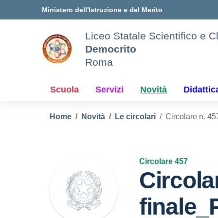
Vai ai contenuti
Vai al menu di navigazione
Vai al footer
Ministero dell'Istruzione e del Merito
Liceo Statale Scientifico e C
Democrito
Roma
Scuola
Servizi
Novità
Didattic
Home
Novità
Le circolari
Circolare n. 45
Circolare 457
Circola
finale_