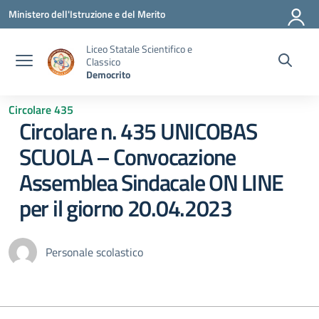
Vai ai contenuti
Vai al menu di navigazione
Vai al footer
Ministero dell'Istruzione e del Merito
Liceo Statale Scientifico e
Classico
Democrito
Circolare 435
Circolare n. 435 UNICOBAS
SCUOLA – Convocazione
Assemblea Sindacale ON LINE
per il giorno 20.04.2023
Personale scolastico