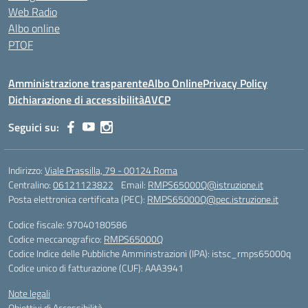
Web Radio
Albo online
PTOF
Amministrazione trasparente
Albo Online
Privacy Policy
Dichiarazione di accessibilità
AVCP
Seguici su:
Indirizzo:
Viale Prassilla, 79 - 00124 Roma
Centralino:
06121123822
Email:
RMPS65000Q@istruzione.it
Posta elettronica certificata (PEC):
RMPS65000Q@pec.istruzione.it
Codice fiscale: 97040180586
Codice meccanografico:
RMPS65000Q
Codice Indice delle Pubbliche Amministrazioni (IPA): istsc_rmps65000q
Codice unico di fatturazione (CUF): AAA3941
Note legali
Obiettivi di Accessibilità