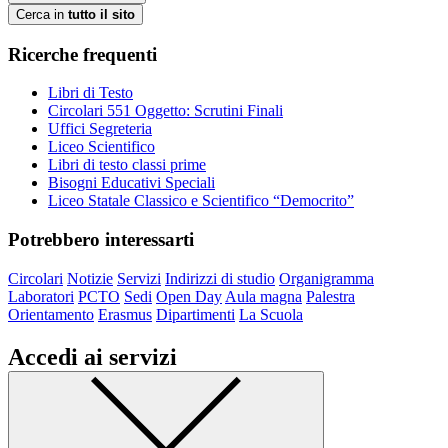
Cerca in
tutto il sito
Ricerche frequenti
Libri di Testo
Circolari 551 Oggetto: Scrutini Finali
Uffici Segreteria
Liceo Scientifico
Libri di testo classi prime
Bisogni Educativi Speciali
Liceo Statale Classico e Scientifico “Democrito”
Potrebbero interessarti
Circolari
Notizie
Servizi
Indirizzi di studio
Organigramma
Laboratori
PCTO
Sedi
Open Day
Aula magna
Palestra
Orientamento
Erasmus
Dipartimenti
La Scuola
Accedi ai servizi