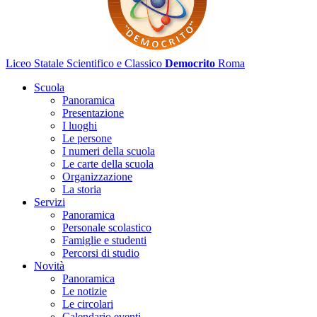
Liceo Statale Scientifico e Classico
Democrito
Roma
Scuola
Panoramica
Presentazione
I luoghi
Le persone
I numeri della scuola
Le carte della scuola
Organizzazione
La storia
Servizi
Panoramica
Personale scolastico
Famiglie e studenti
Percorsi di studio
Novità
Panoramica
Le notizie
Le circolari
Calendario eventi