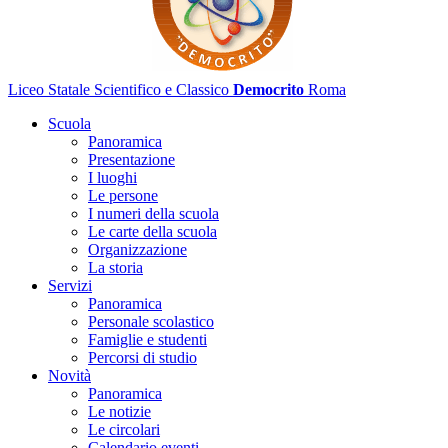
Liceo Statale Scientifico e Classico
Democrito
Roma
Scuola
Panoramica
Presentazione
I luoghi
Le persone
I numeri della scuola
Le carte della scuola
Organizzazione
La storia
Servizi
Panoramica
Personale scolastico
Famiglie e studenti
Percorsi di studio
Novità
Panoramica
Le notizie
Le circolari
Calendario eventi