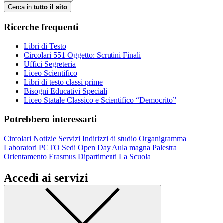
Cerca in
tutto il sito
Ricerche frequenti
Libri di Testo
Circolari 551 Oggetto: Scrutini Finali
Uffici Segreteria
Liceo Scientifico
Libri di testo classi prime
Bisogni Educativi Speciali
Liceo Statale Classico e Scientifico “Democrito”
Potrebbero interessarti
Circolari
Notizie
Servizi
Indirizzi di studio
Organigramma
Laboratori
PCTO
Sedi
Open Day
Aula magna
Palestra
Orientamento
Erasmus
Dipartimenti
La Scuola
Accedi ai servizi