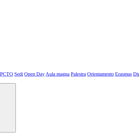
PCTO
Sedi
Open Day
Aula magna
Palestra
Orientamento
Erasmus
Di