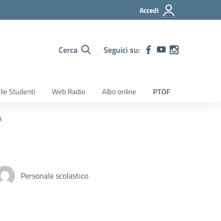
Accedi
Cerca
Seguici su:
lie Studenti
Web Radio
Albo online
PTOF
A
Personale scolastico