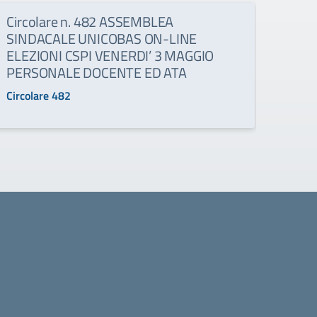
Circolare n. 482 ASSEMBLEA
Circ
SINDACALE UNICOBAS ON-LINE
Conv
ELEZIONI CSPI VENERDI’ 3 MAGGIO
Regi
PERSONALE DOCENTE ED ATA
doce
Circolare 482
Circo