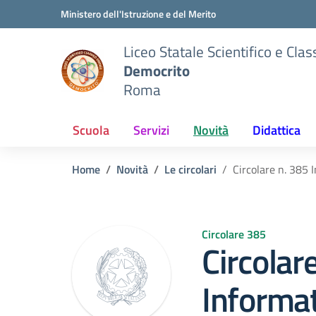
Vai ai contenuti
Vai al menu di navigazione
Vai al footer
Ministero dell'Istruzione e del Merito
Liceo Statale Scientifico e Clas
Democrito
Roma
Scuola
Servizi
Novità
Didattica
Home
Novità
Le circolari
Circolare n. 38
Circolare 385
Circolar
Informat