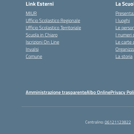
Link Esterni
La Scuo
MIUR
Presenta
Ufficio Scolastico Regionale
I luoghi
Ufficio Scolastico Territoriale
Le perso
Scuola in Chiaro
I numeri 
Iscrizioni On Line
Le carte 
Invalsi
Organizz
Comune
La storia
Amministrazione trasparente
Albo Online
Privacy Pol
Centralino:
06121123822