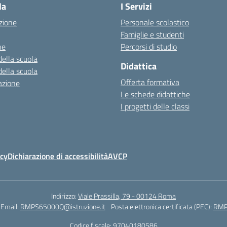
la
I Servizi
zione
Personale scolastico
Famiglie e studenti
ne
Percorsi di studio
della scuola
Didattica
della scuola
Offerta formativa
azione
Le schede didattiche
I progetti delle classi
icy
Dichiarazione di accessibilità
AVCP
Indirizzo:
Viale Prassilla, 79 - 00124 Roma
Email:
RMPS65000Q@istruzione.it
Posta elettronica certificata (PEC):
RMPS
Codice fiscale: 97040180586