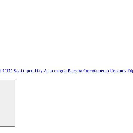
PCTO
Sedi
Open Day
Aula magna
Palestra
Orientamento
Erasmus
Di