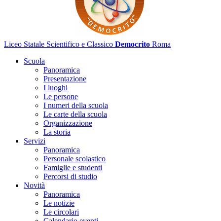
Liceo Statale Scientifico e Classico
Democrito
Roma
Scuola
Panoramica
Presentazione
I luoghi
Le persone
I numeri della scuola
Le carte della scuola
Organizzazione
La storia
Servizi
Panoramica
Personale scolastico
Famiglie e studenti
Percorsi di studio
Novità
Panoramica
Le notizie
Le circolari
Calendario eventi