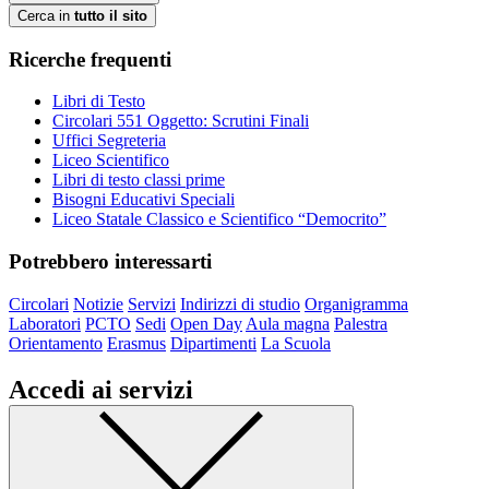
Cerca in
tutto il sito
Ricerche frequenti
Libri di Testo
Circolari 551 Oggetto: Scrutini Finali
Uffici Segreteria
Liceo Scientifico
Libri di testo classi prime
Bisogni Educativi Speciali
Liceo Statale Classico e Scientifico “Democrito”
Potrebbero interessarti
Circolari
Notizie
Servizi
Indirizzi di studio
Organigramma
Laboratori
PCTO
Sedi
Open Day
Aula magna
Palestra
Orientamento
Erasmus
Dipartimenti
La Scuola
Accedi ai servizi