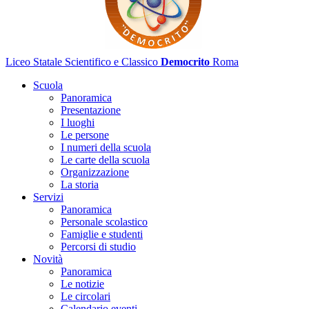
Liceo Statale Scientifico e Classico
Democrito
Roma
Scuola
Panoramica
Presentazione
I luoghi
Le persone
I numeri della scuola
Le carte della scuola
Organizzazione
La storia
Servizi
Panoramica
Personale scolastico
Famiglie e studenti
Percorsi di studio
Novità
Panoramica
Le notizie
Le circolari
Calendario eventi