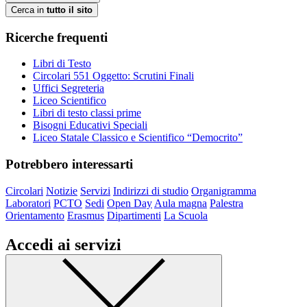
Cerca in
tutto il sito
Ricerche frequenti
Libri di Testo
Circolari 551 Oggetto: Scrutini Finali
Uffici Segreteria
Liceo Scientifico
Libri di testo classi prime
Bisogni Educativi Speciali
Liceo Statale Classico e Scientifico “Democrito”
Potrebbero interessarti
Circolari
Notizie
Servizi
Indirizzi di studio
Organigramma
Laboratori
PCTO
Sedi
Open Day
Aula magna
Palestra
Orientamento
Erasmus
Dipartimenti
La Scuola
Accedi ai servizi