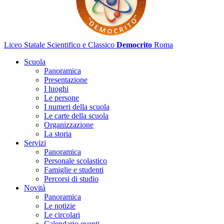
Liceo Statale Scientifico e Classico
Democrito
Roma
Scuola
Panoramica
Presentazione
I luoghi
Le persone
I numeri della scuola
Le carte della scuola
Organizzazione
La storia
Servizi
Panoramica
Personale scolastico
Famiglie e studenti
Percorsi di studio
Novità
Panoramica
Le notizie
Le circolari
Calendario eventi