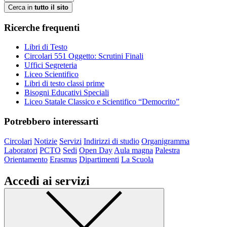
Cerca in
tutto il sito
Ricerche frequenti
Libri di Testo
Circolari 551 Oggetto: Scrutini Finali
Uffici Segreteria
Liceo Scientifico
Libri di testo classi prime
Bisogni Educativi Speciali
Liceo Statale Classico e Scientifico “Democrito”
Potrebbero interessarti
Circolari
Notizie
Servizi
Indirizzi di studio
Organigramma
Laboratori
PCTO
Sedi
Open Day
Aula magna
Palestra
Orientamento
Erasmus
Dipartimenti
La Scuola
Accedi ai servizi