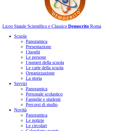
Liceo Statale Scientifico e Classico
Democrito
Roma
Scuola
Panoramica
Presentazione
I luoghi
Le persone
I numeri della scuola
Le carte della scuola
Organizzazione
La storia
Servizi
Panoramica
Personale scolastico
Famiglie e studenti
Percorsi di studio
Novità
Panoramica
Le notizie
Le circolari
Calendario eventi