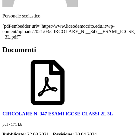
Personale scolastico
[pdf-embedder url=”https://www.liceodemocrito.edu.it/wp-
content/uploads/2021/03/CIRCOLARE_N.__347__ESAMI_IGCS
_3L.pdf”]
Documenti
CIRCOLARE N. 347 ESAMI IGCSE CLASSI 2L 3L
pdf - 171 kb
Pubblicato:
22.03.2021
-
Revisione:
30.04.2024