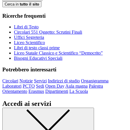
Cerca in
tutto il sito
Ricerche frequenti
Libri di Testo
Circolari 551 Oggetto: Scrutini Finali
Uffici Segreteria
Liceo Scientifico
Libri di testo classi prime
Liceo Statale Classico e Scientifico “Democrito”
Bisogni Educativi Speciali
Potrebbero interessarti
Circolari
Notizie
Servizi
Indirizzi di studio
Organigramma
Laboratori
PCTO
Sedi
Open Day
Aula magna
Palestra
Orientamento
Erasmus
Dipartimenti
La Scuola
Accedi ai servizi