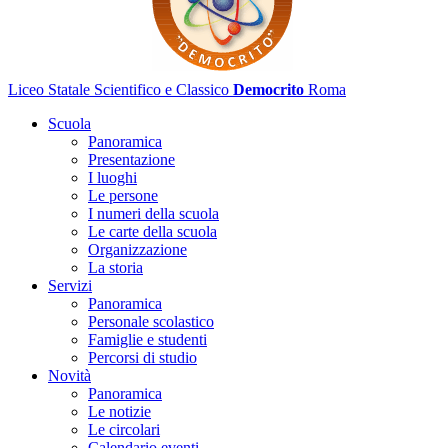
Liceo Statale Scientifico e Classico
Democrito
Roma
Scuola
Panoramica
Presentazione
I luoghi
Le persone
I numeri della scuola
Le carte della scuola
Organizzazione
La storia
Servizi
Panoramica
Personale scolastico
Famiglie e studenti
Percorsi di studio
Novità
Panoramica
Le notizie
Le circolari
Calendario eventi