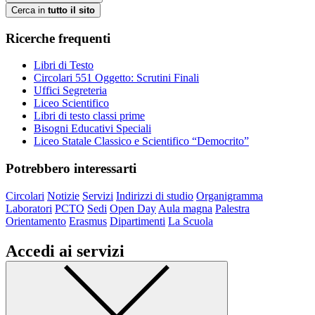
Cerca in
tutto il sito
Ricerche frequenti
Libri di Testo
Circolari 551 Oggetto: Scrutini Finali
Uffici Segreteria
Liceo Scientifico
Libri di testo classi prime
Bisogni Educativi Speciali
Liceo Statale Classico e Scientifico “Democrito”
Potrebbero interessarti
Circolari
Notizie
Servizi
Indirizzi di studio
Organigramma
Laboratori
PCTO
Sedi
Open Day
Aula magna
Palestra
Orientamento
Erasmus
Dipartimenti
La Scuola
Accedi ai servizi