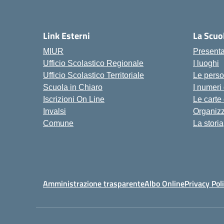
Link Esterni
La Scuo
MIUR
Present
Ufficio Scolastico Regionale
I luoghi
Ufficio Scolastico Territoriale
Le pers
Scuola in Chiaro
I numeri
Iscrizioni On Line
Le carte
Invalsi
Organiz
Comune
La storia
Amministrazione trasparente
Albo Online
Privacy Pol