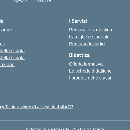
la
I Servizi
azione
Personale scolastico
Famiglie e studenti
one
Percorsi di studio
 della scuola
Didattica
 della scuola
Offerta formativa
zazione
Le schede didattiche
I progetti delle classi
icy
Dichiarazione di accessibilità
AVCP
Indirizzo:
Viale Prassilla, 79 - 00124 Roma