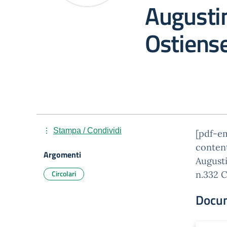
Augusti
Ostiens
Stampa / Condividi
[pdf-e
conten
Argomenti
Augusti
Circolari
n.332 C
Docu