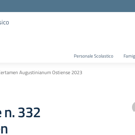
sico
Personale Scolastico
Famig
2 Certamen Augustinianum Ostiense 2023
e n. 332
en