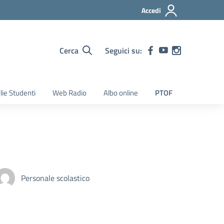
Accedi
Cerca
Seguici su:
lie Studenti
Web Radio
Albo online
PTOF
Personale scolastico