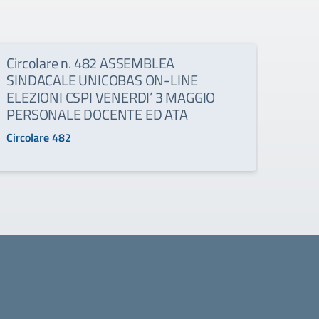
Circolare n. 482 ASSEMBLEA
Circ
SINDACALE UNICOBAS ON-LINE
Conv
ELEZIONI CSPI VENERDI’ 3 MAGGIO
Regi
PERSONALE DOCENTE ED ATA
doce
Circolare 482
Circo