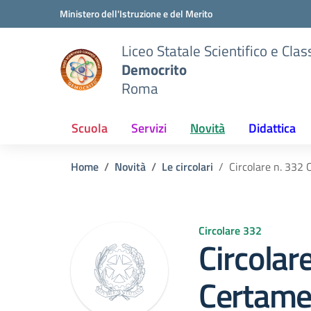
Vai ai contenuti
Vai al menu di navigazione
Vai al footer
Ministero dell'Istruzione e del Merito
Liceo Statale Scientifico e Clas
Democrito
Roma
Scuola
Servizi
Novità
Didattica
Home
Novità
Le circolari
Circolare n. 33
Circolare 332
Circolar
Certam