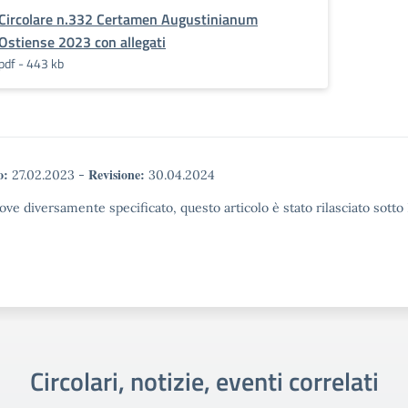
Circolare n.332 Certamen Augustinianum
Ostiense 2023 con allegati
pdf - 443 kb
o:
Revisione:
27.02.2023
-
30.04.2024
ove diversamente specificato, questo articolo è stato rilasciato sott
Circolari, notizie, eventi correlati