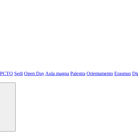
PCTO
Sedi
Open Day
Aula magna
Palestra
Orientamento
Erasmus
Di