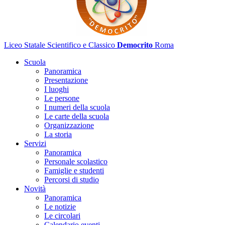
Liceo Statale Scientifico e Classico
Democrito
Roma
Scuola
Panoramica
Presentazione
I luoghi
Le persone
I numeri della scuola
Le carte della scuola
Organizzazione
La storia
Servizi
Panoramica
Personale scolastico
Famiglie e studenti
Percorsi di studio
Novità
Panoramica
Le notizie
Le circolari
Calendario eventi