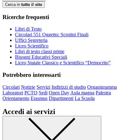
Cerca in
tutto il sito
Ricerche frequenti
Libri di Testo
Circolari 551 Oggetto: Scrutini Finali
Uffici Segreteria
Liceo Scientifico
Libri di testo classi prime
Bisogni Educativi Speciali
Liceo Statale Classico e Scientifico “Democrito”
Potrebbero interessarti
Circolari
Notizie
Servizi
Indirizzi di studio
Organigramma
Laboratori
PCTO
Sedi
Open Day
Aula magna
Palestra
Orientamento
Erasmus
Dipartimenti
La Scuola
Accedi ai servizi