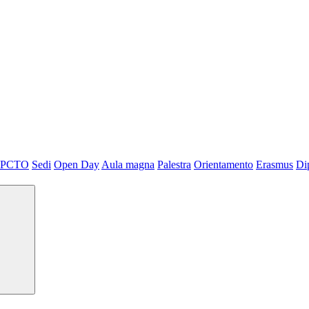
PCTO
Sedi
Open Day
Aula magna
Palestra
Orientamento
Erasmus
Di