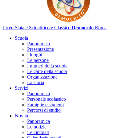
Liceo Statale Scientifico e Classico
Democrito
Roma
Scuola
Panoramica
Presentazione
I luoghi
Le persone
I numeri della scuola
Le carte della scuola
Organizzazione
La storia
Servizi
Panoramica
Personale scolastico
Famiglie e studenti
Percorsi di studio
Novità
Panoramica
Le notizie
Le circolari
Calendario eventi