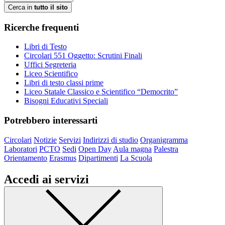
Cerca in
tutto il sito
Ricerche frequenti
Libri di Testo
Circolari 551 Oggetto: Scrutini Finali
Uffici Segreteria
Liceo Scientifico
Libri di testo classi prime
Liceo Statale Classico e Scientifico “Democrito”
Bisogni Educativi Speciali
Potrebbero interessarti
Circolari
Notizie
Servizi
Indirizzi di studio
Organigramma
Laboratori
PCTO
Sedi
Open Day
Aula magna
Palestra
Orientamento
Erasmus
Dipartimenti
La Scuola
Accedi ai servizi