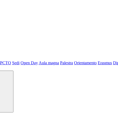
PCTO
Sedi
Open Day
Aula magna
Palestra
Orientamento
Erasmus
Di