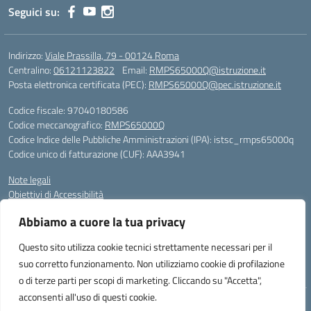
Seguici su:
Indirizzo:
Viale Prassilla, 79 - 00124 Roma
Centralino:
06121123822
Email:
RMPS65000Q@istruzione.it
Posta elettronica certificata (PEC):
RMPS65000Q@pec.istruzione.it
Codice fiscale: 97040180586
Codice meccanografico:
RMPS65000Q
Codice Indice delle Pubbliche Amministrazioni (IPA): istsc_rmps65000q
Codice unico di fatturazione (CUF): AAA3941
Note legali
Obiettivi di Accessibilità
Gli utenti possono segnalare eventuali casi di inaccessibilità ai contenuti
Abbiamo a cuore la tua privacy
del sito web al responsabile dell’accessibilità (RTD), scrivendo al
seguente indirizzo di posta elettronica:
RMPS65000Q@istruzione.it
Questo sito utilizza cookie tecnici strettamente necessari per il
suo corretto funzionamento. Non utilizziamo cookie di profilazione
Sito realizzato da Avaservice
o di terze parti per scopi di marketing. Cliccando su "Accetta",
acconsenti all'uso di questi cookie.
Idea e progetto di Designers Italia