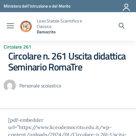
Vai ai contenuti
Vai al menu di navigazione
Vai al footer
Ministero dell'Istruzione e del Merito
Liceo Statale Scientifico e
Classico
Democrito
Circolare 261
Circolare n. 261 Uscita didattica
Seminario RomaTre
Personale scolastico
[pdf-embedder
url=”https://www.liceodemocrito.edu.it/wp-
content/uploads/2024/01/Circolare-n.261-Uscita-