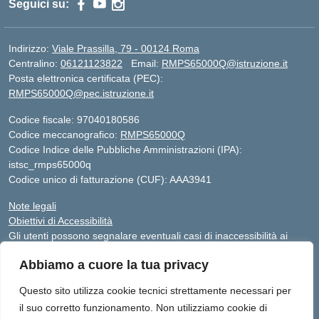
Seguici su:
Indirizzo:
Viale Prassilla, 79 - 00124 Roma
Centralino:
06121123822
Email:
RMPS65000Q@istruzione.it
Posta elettronica certificata (PEC):
RMPS65000Q@pec.istruzione.it
Codice fiscale: 97040180586
Codice meccanografico:
RMPS65000Q
Codice Indice delle Pubbliche Amministrazioni (IPA):
istsc_rmps65000q
Codice unico di fatturazione (CUF): AAA3941
Note legali
Obiettivi di Accessibilità
Gli utenti possono segnalare eventuali casi di inaccessibilità ai
contenuti del sito web al responsabile dell’accessibilità (RTD),
Abbiamo a cuore la tua privacy
scrivendo al seguente indirizzo di posta elettronica:
RMPS65000Q@istruzione.it
Questo sito utilizza cookie tecnici strettamente necessari per
il suo corretto funzionamento. Non utilizziamo cookie di
Sito realizzato da Avaservice