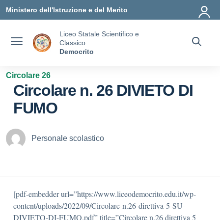
Vai ai contenuti
Vai al menu di navigazione
Vai al footer
Ministero dell'Istruzione e del Merito
Liceo Statale Scientifico e
Classico
Democrito
Circolare 26
Circolare n. 26 DIVIETO DI
FUMO
Personale scolastico
[pdf-embedder url=”https://www.liceodemocrito.edu.it/wp-
content/uploads/2022/09/Circolare-n.26-direttiva-5-SU-
DIVIETO-DI-FUMO.pdf” title=”Circolare n.26 direttiva 5